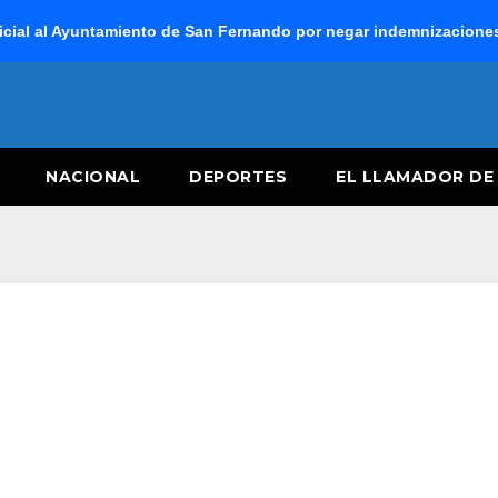
cial al Ayuntamiento de San Fernando por negar indemnizaciones 
NACIONAL
DEPORTES
EL LLAMADOR DE 