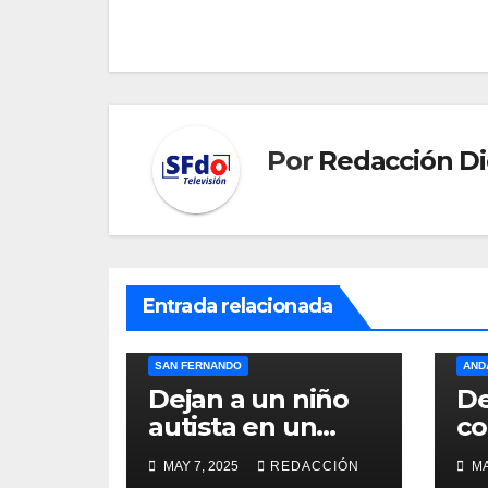
entradas
Por
Redacción Di
Entrada relacionada
ANDALUCÍA
NACIONAL
SAN FERNANDO
AND
Dejan a un niño
De
autista en un
co
autobús durante
ca
MAY 7, 2025
REDACCIÓN
MA
horas y acaba en
ll