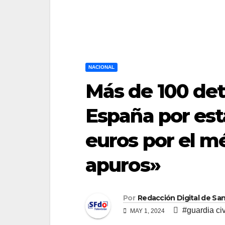
NACIONAL
Más de 100 det
España por est
euros por el m
apuros»
Por
Redacción Digital de Sa
#guardia civ
MAY 1, 2024