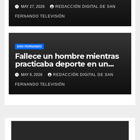
compromiso social de Juan y
MAY 27, 2026
REDACCIÓN DIGITAL DE SAN
Medio, ProLibertas y TDAH
FERNANDO TELEVISIÓN
San Fernando
SAN FERNANDO
Fallece un hombre mientras
practicaba deporte en un
gimnasio de San Fernando
MAY 6, 2026
REDACCIÓN DIGITAL DE SAN
FERNANDO TELEVISIÓN