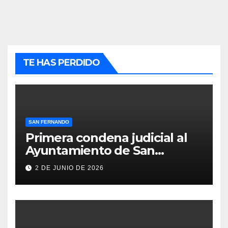
TE HAS PERDIDO
SAN FERNANDO
Primera condena judicial al
Ayuntamiento de San
Fernando por negar
2 DE JUNIO DE 2026
indemnizaciones a policías
locales lesionados en acto de
servicio