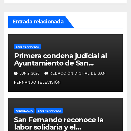
Entrada relacionada
SAN FERNANDO
Primera condena judicial al
Ayuntamiento de San
Fernando por negar
JUN 2, 2026
REDACCIÓN DIGITAL DE SAN
indemnizaciones a policías
FERNANDO TELEVISIÓN
locales lesionados en acto de
servicio
ANDALUCÍA
SAN FERNANDO
San Fernando reconoce la
labor solidaria y el