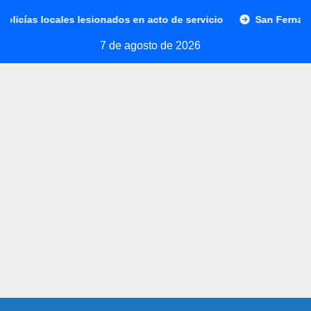
Saltar
as locales lesionados en acto de servicio
San Fernando rec
al
7 de agosto de 2026
contenido