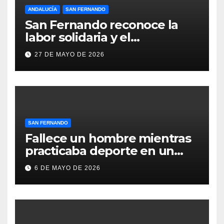
ANDALUCÍA
SAN FERNANDO
San Fernando reconoce la
labor solidaria y el
compromiso social de Juan y
27 DE MAYO DE 2026
Medio, ProLibertas y TDAH
San Fernando
SAN FERNANDO
Fallece un hombre mientras
practicaba deporte en un
gimnasio de San Fernando
6 DE MAYO DE 2026