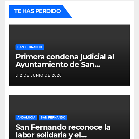
TE HAS PERDIDO
SAN FERNANDO
Primera condena judicial al
Ayuntamiento de San
Fernando por negar
2 DE JUNIO DE 2026
indemnizaciones a policías
locales lesionados en acto de
servicio
ANDALUCÍA
SAN FERNANDO
San Fernando reconoce la
labor solidaria y el