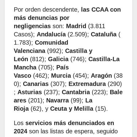
Por orden descendente,
las CCAA con
más denuncias por
negligencias
son:
Madrid
(3.811
Casos);
Andalucía
(2.509);
Cataluña
(
1.783);
Comunidad
Valenciana
(992);
Castilla y
León
(812);
Galicia
(746);
Castilla-La
Mancha
(705);
País
Vasco
(462);
Murcia
(454);
Aragón
(38
0);
Canarias
(307);
Extremadura
(290)
;
Asturias
(237);
Cantabria
(223);
Bale
ares
(201);
Navarra
(99);
La
Rioja
(62), y
Ceuta y Melilla
(15).
Los
servicios más denunciados en
2024
son las listas de espera, seguido