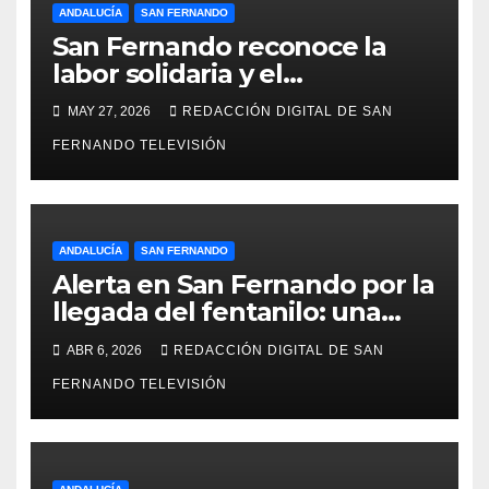
ANDALUCÍA
SAN FERNANDO
San Fernando reconoce la
labor solidaria y el
compromiso social de Juan y
MAY 27, 2026
REDACCIÓN DIGITAL DE SAN
Medio, ProLibertas y TDAH
FERNANDO TELEVISIÓN
San Fernando
ANDALUCÍA
SAN FERNANDO
Alerta en San Fernando por la
llegada del fentanilo: una
droga letal que agrava la
ABR 6, 2026
REDACCIÓN DIGITAL DE SAN
crisis de las adicciones
FERNANDO TELEVISIÓN