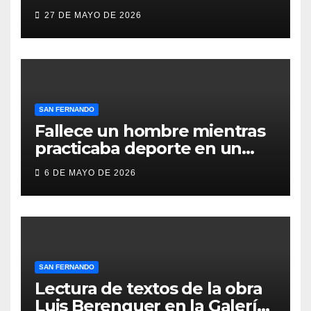
compromiso social de Juan y
27 DE MAYO DE 2026
Medio, ProLibertas y TDAH
San Fernando
SAN FERNANDO
Fallece un hombre mientras
practicaba deporte en un
gimnasio de San Fernando
6 DE MAYO DE 2026
SAN FERNANDO
Lectura de textos de la obra
Luis Berenguer en la Galería