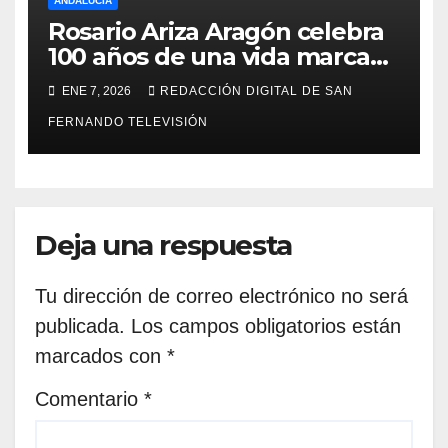
ANDALUCÍA
Rosario Ariza Aragón celebra
100 años de una vida marcada
por el esfuerzo, la familia y la
ENE 7, 2026
REDACCIÓN DIGITAL DE SAN
superación
FERNANDO TELEVISIÓN
Deja una respuesta
Tu dirección de correo electrónico no será
publicada.
Los campos obligatorios están
marcados con
*
Comentario
*