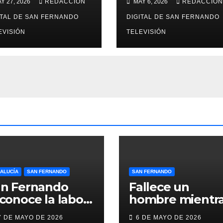
Y 27, 2026
REDACCIÓN
MAY 6, 2026
REDACCIÓN
ompromiso
deporte en un
cial de Juan y
ITAL DE SAN FERNANDO
gimnasio de San
DIGITAL DE SAN FERNANDO
dio,
Fernando
EVISIÓN
TELEVISIÓN
oLibertas y
DAH San
rnando
ALUCÍA
SAN FERNANDO
SAN FERNANDO
an Fernando
Fallece un
conoce la labor
hombre mientr
lidaria y el
practicaba
7 DE MAYO DE 2026
6 DE MAYO DE 2026