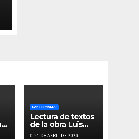
SAN FERNANDO
Lectura de textos
as
de la obra Luis
Berenguer en la
21 DE ABRIL DE 2026