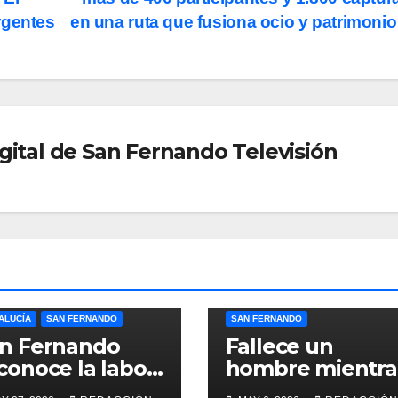
rgentes
en una ruta que fusiona ocio y patrimoni
gital de San Fernando Televisión
ALUCÍA
SAN FERNANDO
SAN FERNANDO
n Fernando
Fallece un
conoce la labor
hombre mientra
lidaria y el
practicaba