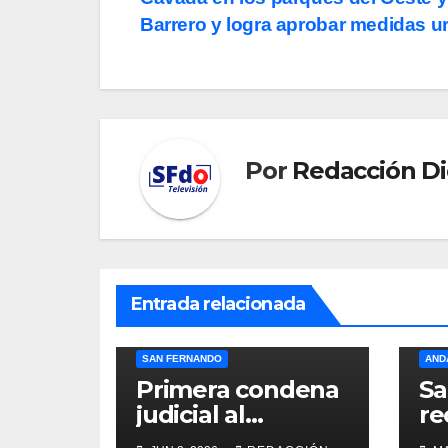
de
Barrero y logra aprobar medidas u
entradas
Por
Redacción Di
Entrada relacionada
SAN FERNANDO
AND
Primera condena
Sa
judicial al
re
Ayuntamiento de
so