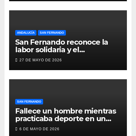
locales lesionados en acto de
servicio
ANDALUCÍA
SAN FERNANDO
San Fernando reconoce la
labor solidaria y el
compromiso social de Juan y
27 DE MAYO DE 2026
Medio, ProLibertas y TDAH
San Fernando
SAN FERNANDO
Fallece un hombre mientras
practicaba deporte en un
gimnasio de San Fernando
6 DE MAYO DE 2026