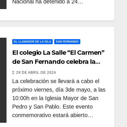
Nacional ha detenido a 24…
EL LLAMADOR DE LA ISLA
SAN FERNANDO
El colegio La Salle “El Carmen”
de San Fernando celebra la
eucaristía en honor a San Juan
29 DE ABRIL DE 2024
Bautista de La Salle
La celebración se llevará a cabo el
próximo viernes, día 3de mayo, a las
10:00h en la Iglesia Mayor de San
Pedro y San Pablo. Este evento
conmemorativo estará abierto…