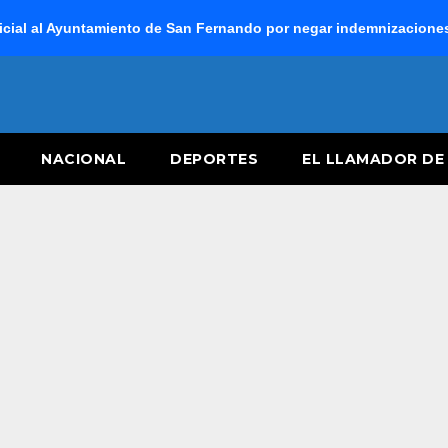
cial al Ayuntamiento de San Fernando por negar indemnizaciones 
NACIONAL
DEPORTES
EL LLAMADOR DE 