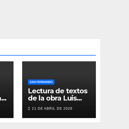
SAN FERNANDO
Lectura de textos
as
de la obra Luis
Berenguer en la
21 DE ABRIL DE 2026
Galería ERA
n