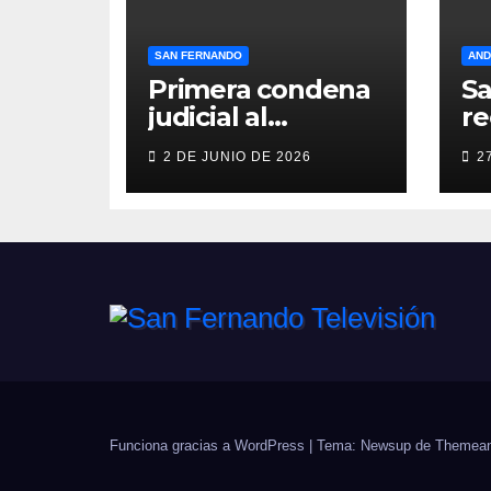
SAN FERNANDO
AND
Primera condena
S
judicial al
re
Ayuntamiento de
so
2 DE JUNIO DE 2026
2
San Fernando por
c
negar
so
indemnizaciones
Me
a policías locales
Pr
lesionados en
T
acto de servicio
F
Funciona gracias a WordPress
|
Tema: Newsup de
Themean