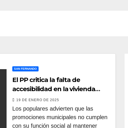
SAN FERNANDO
El PP critica la falta de
accesibilidad en la vivienda
pública de San Fernando y
19 DE ENERO DE 2025
propone soluciones reales para
Los populares advierten que las
las familias
promociones municipales no cumplen
con su función social al mantener