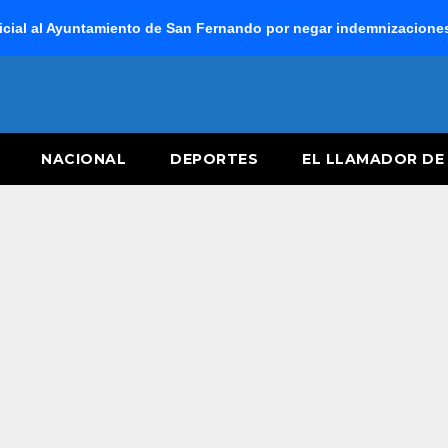
cial al Ayuntamiento de San Fernando por negar indemnizaciones 
NACIONAL
DEPORTES
EL LLAMADOR DE 