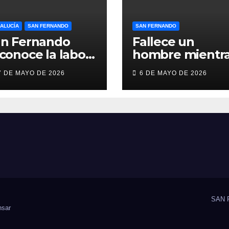
ALUCÍA
SAN FERNANDO
SAN FERNANDO
an Fernando
Fallece un
conoce la labor
hombre mientr
lidaria y el
practicaba
7 DE MAYO DE 2026
6 DE MAYO DE 2026
ompromiso
deporte en un
cial de Juan y
gimnasio de Sa
dio,
Fernando
oLibertas y
DAH San
ernando
SAN 
sar