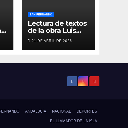
SAN FERNANDO
Lectura de textos
as
de la obra Luis
Berenguer en la
21 DE ABRIL DE 2026
Galería ERA
n
FERNANDO
ANDALUCÍA
NACIONAL
DEPORTES
EL LLAMADOR DE LA ISLA