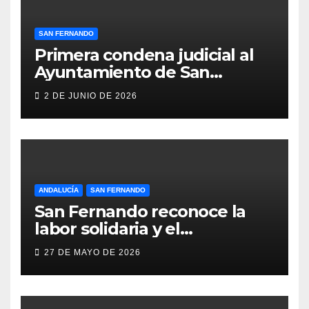
SAN FERNANDO
Primera condena judicial al
Ayuntamiento de San
Fernando por negar
2 DE JUNIO DE 2026
indemnizaciones a policías
locales lesionados en acto de
servicio
ANDALUCÍA
SAN FERNANDO
San Fernando reconoce la
labor solidaria y el
compromiso social de Juan y
27 DE MAYO DE 2026
Medio, ProLibertas y TDAH
San Fernando