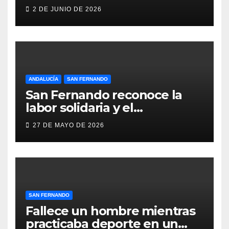
Fernando por negar
2 DE JUNIO DE 2026
indemnizaciones a policías
locales lesionados en acto de
servicio
ANDALUCÍA
SAN FERNANDO
San Fernando reconoce la
labor solidaria y el
compromiso social de Juan y
27 DE MAYO DE 2026
Medio, ProLibertas y TDAH
San Fernando
SAN FERNANDO
Fallece un hombre mientras
practicaba deporte en un