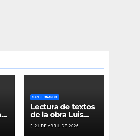
SAN FERNANDO
Lectura de textos
as
de la obra Luis
Berenguer en la
21 DE ABRIL DE 2026
Galería ERA
n