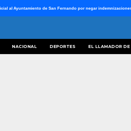
cial al Ayuntamiento de San Fernando por negar indemnizaciones 
NACIONAL
DEPORTES
EL LLAMADOR DE 