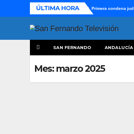
Saltar
ÚLTIMA HORA
Primera condena judi
al
contenido
SAN FERNANDO
ANDALUCÍA
Mes:
marzo 2025