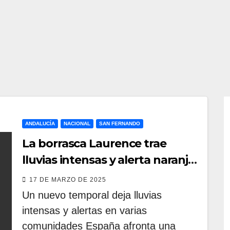
ANDALUCÍA
NACIONAL
SAN FERNANDO
La borrasca Laurence trae
lluvias intensas y alerta naranja
en Andalucía
17 DE MARZO DE 2025
Un nuevo temporal deja lluvias
intensas y alertas en varias
comunidades España afronta una