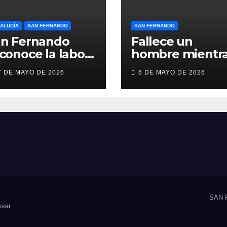
ALUCÍA
SAN FERNANDO
SAN FERNANDO
an Fernando
Fallece un
conoce la labor
hombre mientr
lidaria y el
practicaba
7 DE MAYO DE 2026
6 DE MAYO DE 2026
ompromiso
deporte en un
cial de Juan y
gimnasio de Sa
dio,
Fernando
oLibertas y
DAH San
ernando
SAN 
sar