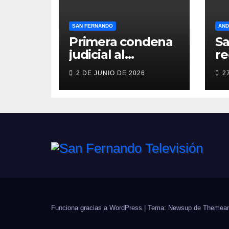
SAN FERNANDO
AND
Primera condena
S
judicial al
re
Ayuntamiento de
so
2 DE JUNIO DE 2026
2
San Fernando por
c
negar
so
indemnizaciones
Me
a policías locales
Pr
lesionados en
T
acto de servicio
F
Funciona gracias a WordPress
|
Tema: Newsup de
Themean