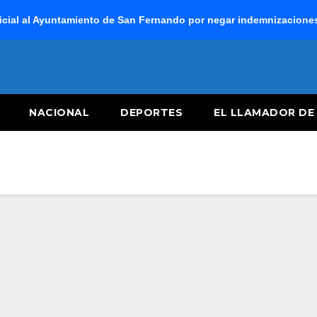
cial al Ayuntamiento de San Fernando por negar indemnizaciones 
NACIONAL
DEPORTES
EL LLAMADOR DE 