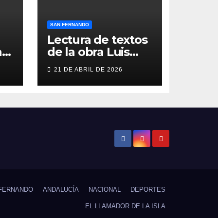
SAN FERNANDO
Lectura de textos
as
de la obra Luis
Berenguer en la
21 DE ABRIL DE 2026
Galería ERA
n
FERNANDO
ANDALUCÍA
NACIONAL
DEPORTES
EL LLAMADOR DE LA ISLA