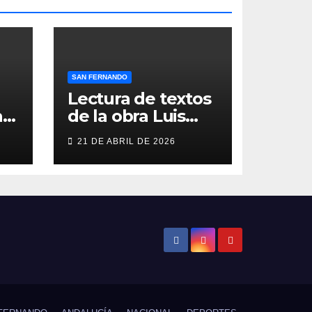
SAN FERNANDO
Lectura de textos
as
de la obra Luis
Berenguer en la
21 DE ABRIL DE 2026
Galería ERA
n