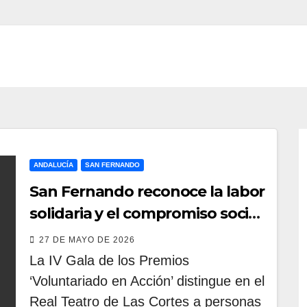
ANDALUCÍA
SAN FERNANDO
San Fernando reconoce la labor
solidaria y el compromiso social
de Juan y Medio, ProLibertas y
27 DE MAYO DE 2026
TDAH San Fernando
La IV Gala de los Premios
‘Voluntariado en Acción’ distingue en el
Real Teatro de Las Cortes a personas