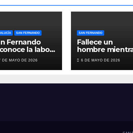
ALUCÍA
SAN FERNANDO
SAN FERNANDO
an Fernando
Fallece un
conoce la labor
hombre mientr
lidaria y el
practicaba
7 DE MAYO DE 2026
6 DE MAYO DE 2026
ompromiso
deporte en un
cial de Juan y
gimnasio de Sa
dio,
Fernando
oLibertas y
DAH San
ernando