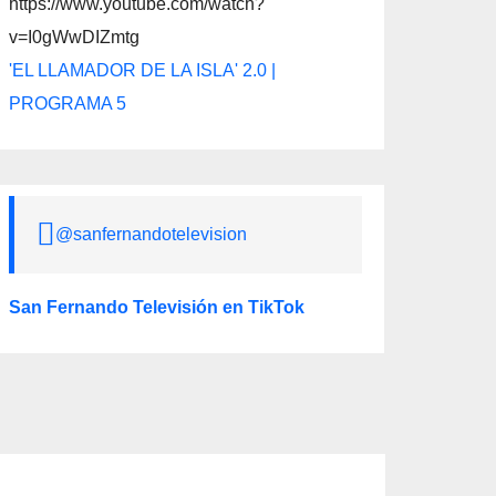
https://www.youtube.com/watch?
v=I0gWwDIZmtg
'EL LLAMADOR DE LA ISLA' 2.0 |
PROGRAMA 5
@sanfernandotelevision
San Fernando Televisión en TikTok