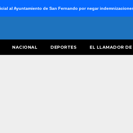
cial al Ayuntamiento de San Fernando por negar indemnizaciones 
NACIONAL
DEPORTES
EL LLAMADOR DE 