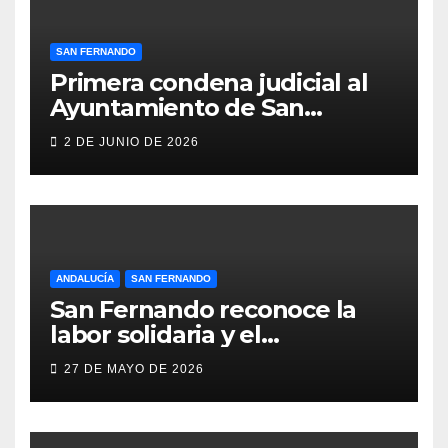
SAN FERNANDO
Primera condena judicial al
Ayuntamiento de San
Fernando por negar
2 DE JUNIO DE 2026
indemnizaciones a policías
locales lesionados en acto de
servicio
ANDALUCÍA
SAN FERNANDO
San Fernando reconoce la
labor solidaria y el
compromiso social de Juan y
27 DE MAYO DE 2026
Medio, ProLibertas y TDAH
San Fernando