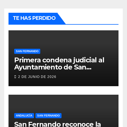
TE HAS PERDIDO
SAN FERNANDO
Primera condena judicial al
Ayuntamiento de San
Fernando por negar
2 DE JUNIO DE 2026
indemnizaciones a policías
locales lesionados en acto de
servicio
ANDALUCÍA
SAN FERNANDO
San Fernando reconoce la