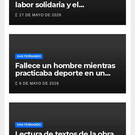
labor solidaria y el
compromiso social de Juan y
27 DE MAYO DE 2026
Medio, ProLibertas y TDAH
San Fernando
SAN FERNANDO
Fallece un hombre mientras
practicaba deporte en un
gimnasio de San Fernando
6 DE MAYO DE 2026
SAN FERNANDO
Lectura de textos de la obra