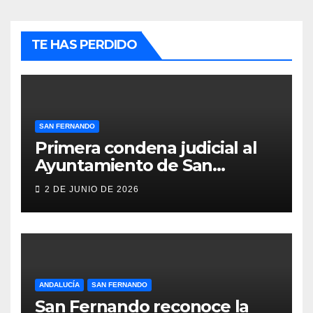
TE HAS PERDIDO
SAN FERNANDO
Primera condena judicial al
Ayuntamiento de San
Fernando por negar
2 DE JUNIO DE 2026
indemnizaciones a policías
locales lesionados en acto de
servicio
ANDALUCÍA
SAN FERNANDO
San Fernando reconoce la