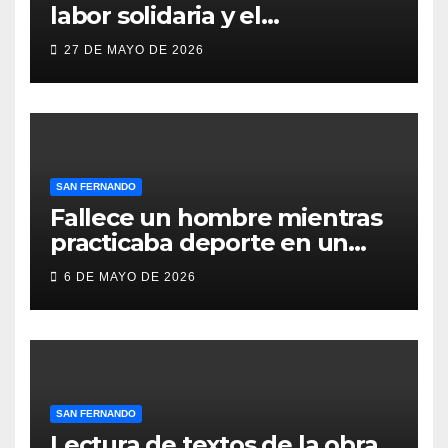
labor solidaria y el
compromiso social de Juan y
27 DE MAYO DE 2026
Medio, ProLibertas y TDAH
San Fernando
SAN FERNANDO
Fallece un hombre mientras
practicaba deporte en un
gimnasio de San Fernando
6 DE MAYO DE 2026
SAN FERNANDO
Lectura de textos de la obra