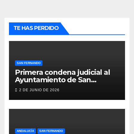
TE HAS PERDIDO
SAN FERNANDO
Primera condena judicial al
Ayuntamiento de San
Fernando por negar
2 DE JUNIO DE 2026
indemnizaciones a policías
locales lesionados en acto de
servicio
ANDALUCÍA
SAN FERNANDO