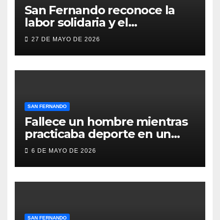
San Fernando reconoce la
labor solidaria y el
compromiso social de Juan y
27 DE MAYO DE 2026
Medio, ProLibertas y TDAH
San Fernando
SAN FERNANDO
Fallece un hombre mientras
practicaba deporte en un
gimnasio de San Fernando
6 DE MAYO DE 2026
SAN FERNANDO