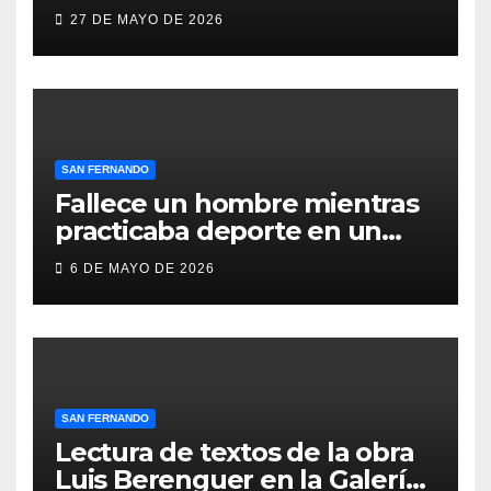
compromiso social de Juan y
27 DE MAYO DE 2026
Medio, ProLibertas y TDAH
San Fernando
SAN FERNANDO
Fallece un hombre mientras
practicaba deporte en un
gimnasio de San Fernando
6 DE MAYO DE 2026
SAN FERNANDO
Lectura de textos de la obra
Luis Berenguer en la Galería