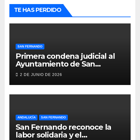
TE HAS PERDIDO
SAN FERNANDO
Primera condena judicial al
Ayuntamiento de San
Fernando por negar
2 DE JUNIO DE 2026
indemnizaciones a policías
locales lesionados en acto de
servicio
ANDALUCÍA
SAN FERNANDO
San Fernando reconoce la
labor solidaria y el