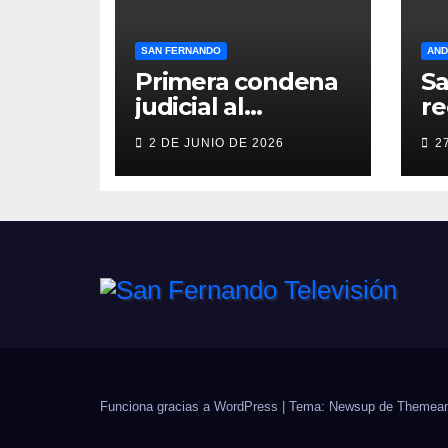
SAN FERNANDO
AND
Primera condena
S
judicial al
re
Ayuntamiento de
so
2 DE JUNIO DE 2026
2
San Fernando por
c
negar
so
indemnizaciones
Me
a policías locales
Pr
lesionados en
T
acto de servicio
F
Funciona gracias a WordPress
|
Tema: Newsup de
Themean