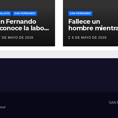
ALUCÍA
SAN FERNANDO
SAN FERNANDO
an Fernando
Fallece un
conoce la labor
hombre mientr
lidaria y el
practicaba
7 DE MAYO DE 2026
6 DE MAYO DE 2026
ompromiso
deporte en un
cial de Juan y
gimnasio de Sa
dio,
Fernando
oLibertas y
DAH San
ernando
SAN 
sar