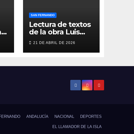
SAN FERNANDO
Lectura de textos
as
de la obra Luis
Berenguer en la
21 DE ABRIL DE 2026
Galería ERA
n
FERNANDO
ANDALUCÍA
NACIONAL
DEPORTES
EL LLAMADOR DE LA ISLA