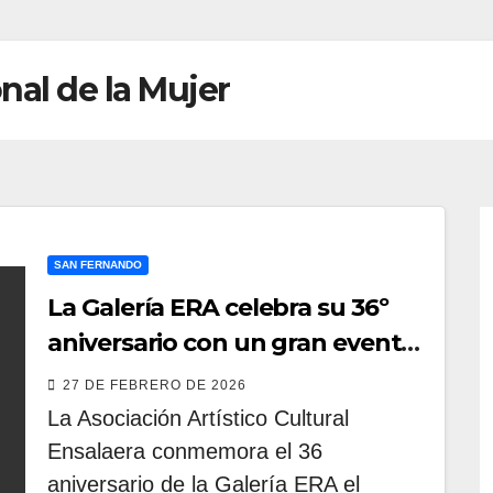
nal de la Mujer
SAN FERNANDO
La Galería ERA celebra su 36º
aniversario con un gran evento
cultural por el Día Internacional
27 DE FEBRERO DE 2026
de la Mujer en San Fernando
La Asociación Artístico Cultural
Ensalaera conmemora el 36
aniversario de la Galería ERA el