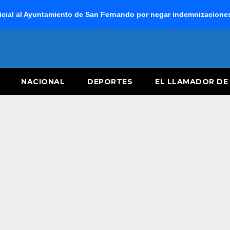
cial al Ayuntamiento de San Fernando por negar indemnizaciones 
NACIONAL
DEPORTES
EL LLAMADOR DE 