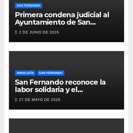
SAN FERNANDO
Primera condena judicial al
Ayuntamiento de San
Fernando por negar
2 DE JUNIO DE 2026
indemnizaciones a policías
locales lesionados en acto de
servicio
ANDALUCÍA
SAN FERNANDO
San Fernando reconoce la
labor solidaria y el
compromiso social de Juan y
27 DE MAYO DE 2026
Medio, ProLibertas y TDAH
San Fernando