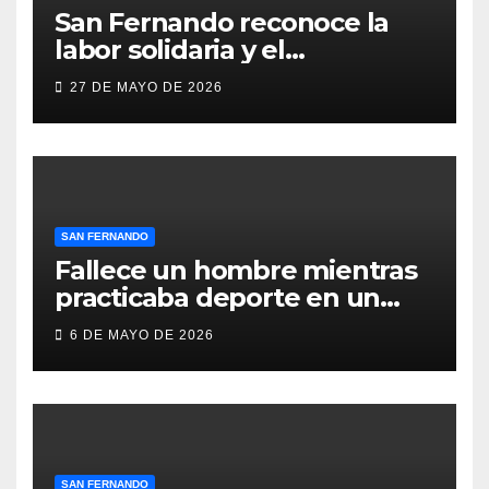
San Fernando reconoce la
labor solidaria y el
compromiso social de Juan y
27 DE MAYO DE 2026
Medio, ProLibertas y TDAH
San Fernando
SAN FERNANDO
Fallece un hombre mientras
practicaba deporte en un
gimnasio de San Fernando
6 DE MAYO DE 2026
SAN FERNANDO