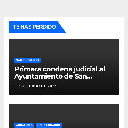
TE HAS PERDIDO
SAN FERNANDO
Primera condena judicial al
Ayuntamiento de San
Fernando por negar
2 DE JUNIO DE 2026
indemnizaciones a policías
locales lesionados en acto de
servicio
ANDALUCÍA
SAN FERNANDO