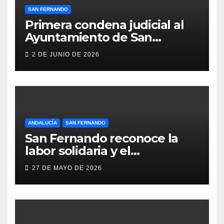
SAN FERNANDO
Primera condena judicial al
Ayuntamiento de San
Fernando por negar
2 DE JUNIO DE 2026
indemnizaciones a policías
locales lesionados en acto de
servicio
ANDALUCÍA
SAN FERNANDO
San Fernando reconoce la
labor solidaria y el
compromiso social de Juan y
27 DE MAYO DE 2026
Medio, ProLibertas y TDAH
San Fernando