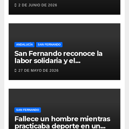
Fernando por negar
2 DE JUNIO DE 2026
indemnizaciones a policías
locales lesionados en acto de
servicio
ANDALUCÍA
SAN FERNANDO
San Fernando reconoce la
labor solidaria y el
compromiso social de Juan y
27 DE MAYO DE 2026
Medio, ProLibertas y TDAH
San Fernando
SAN FERNANDO
Fallece un hombre mientras
practicaba deporte en un