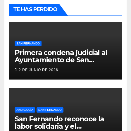
TE HAS PERDIDO
SAN FERNANDO
Primera condena judicial al
Ayuntamiento de San
Fernando por negar
2 DE JUNIO DE 2026
indemnizaciones a policías
locales lesionados en acto de
servicio
ANDALUCÍA
SAN FERNANDO
San Fernando reconoce la
labor solidaria y el