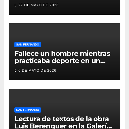
compromiso social de Juan y
27 DE MAYO DE 2026
Medio, ProLibertas y TDAH
San Fernando
SAN FERNANDO
Fallece un hombre mientras
practicaba deporte en un
gimnasio de San Fernando
6 DE MAYO DE 2026
SAN FERNANDO
Lectura de textos de la obra
Luis Berenguer en la Galería