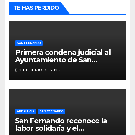
TE HAS PERDIDO
SAN FERNANDO
Primera condena judicial al
Ayuntamiento de San
Fernando por negar
2 DE JUNIO DE 2026
indemnizaciones a policías
locales lesionados en acto de
servicio
ANDALUCÍA
SAN FERNANDO
San Fernando reconoce la
labor solidaria y el