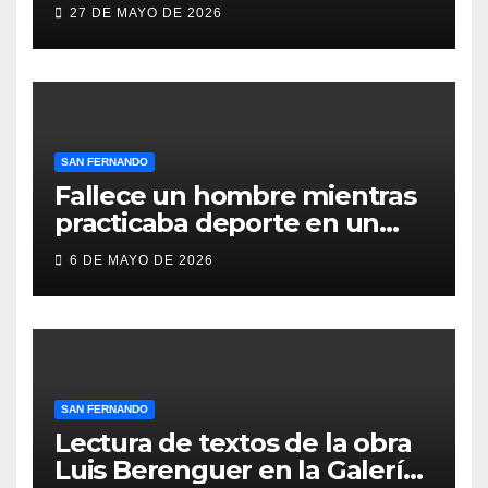
compromiso social de Juan y
27 DE MAYO DE 2026
Medio, ProLibertas y TDAH
San Fernando
SAN FERNANDO
Fallece un hombre mientras
practicaba deporte en un
gimnasio de San Fernando
6 DE MAYO DE 2026
SAN FERNANDO
Lectura de textos de la obra
Luis Berenguer en la Galería