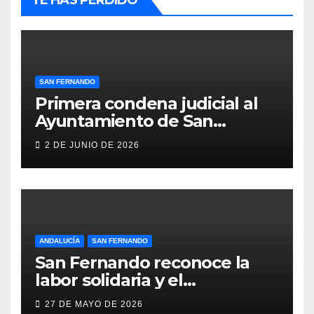
TE HAS PERDIDO
SAN FERNANDO
Primera condena judicial al
Ayuntamiento de San
Fernando por negar
2 DE JUNIO DE 2026
indemnizaciones a policías
locales lesionados en acto de
servicio
ANDALUCÍA
SAN FERNANDO
San Fernando reconoce la
labor solidaria y el
compromiso social de Juan y
27 DE MAYO DE 2026