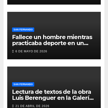
Medio, ProLibertas y TDAH
San Fernando
SAN FERNANDO
Fallece un hombre mientras
practicaba deporte en un
gimnasio de San Fernando
6 DE MAYO DE 2026
SAN FERNANDO
Lectura de textos de la obra
Luis Berenguer en la Galería
ERA
21 DE ABRIL DE 2026